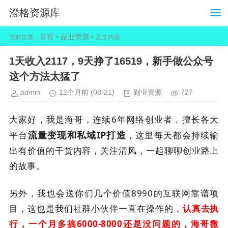
澄格资源库
首页
副业资源
当前位置：
>
> 正文内容
1天收入2117，9天挣了16519，新手做公众号
这个方法太猛了
admin
12个月前
(08-21)
副业资源
727
大家好，我是海哥，连续6年网络创业者，擅长各大
流量变现和私域IP打造
平台
，这里每天都会持续输
出有价值的干货内容，关注清风，一起聊聊创业路上
的故事。
另外，我也会送你们几个价值8990的互联网靠谱项
目，这也是我们社群小伙伴一直在操作的，
认真去执
行，一个月多搞6000-8000还是没问题的，海哥
微