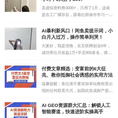
种图片的...
卖虚拟资料挣3000+，只用了1天，这就
是在工厂裸辞后，跟着社群操作学习一个
月的结果。并且这15天他已经到手1.36v
v。观看本文前，郑重提示：1、如果你是
AI暴利新风口！闲鱼卖提示词，小
新手零0基础，不要做免费的项目，因为
白月入过万，操作简单到哭！
你耗不起...
大家好，我是澄格，在互联网创业6年，
成功带出月收益1万+学员900多名，擅长
公众号的玩法有很多，假如你能找到一种新颖的方
知识变现与私域IP打造，每天都在输出有
价值的内容，喜欢的朋友，可以把我公众
式，再结合之前的赛道去操作，爆起来的概率是非常
付费文章精选：变富前的6大征
号设为星标，这样，每天就能收到各种各
兆、教你抵御社会诱惑的实用方法
高的，比如：
手绘+职场赛道
，就是下面这种类型的
种的挣钱信息了...
内容：
温馨提醒：各位请不要添加本站教程里出
现的任何联系方式，如因此造成财产损
失，由个人承担，本站不承担任何责任！
文章介绍无论金融危机、海啸地震还是逆
AI GEO资源群大汇总：解锁人工
天改命……发生任何一个重大变化之前，
智能赛道，快速进阶实操高手
一定会有很多征兆。同理...