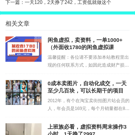
下一篇：
一天120，2天挣了242，工资低就做这个
相关文章
7月6号当天
挣了3273.96
，7月7号
挣了1815.17
，熟
闲鱼虚拟，卖资料，一单1000+
练上手，往后的几天收入都稳定在100+，偶尔爆发一
（外面收1780的闲鱼虚拟课
下收益直接破千。
温馨提醒：各位请不要添加本站教程里出
现的任何联系方式，如因此造成财产损
失，由个人承担，本站不承担任何责任！
介绍：闲鱼虚拟项目最近非常火爆，我们
0成本卖图片，自动化成交，一天
团队从去年开始就在搞闲鱼虚拟项目了，
至少几百块，可以长期干的项目
只是一直没有对外公开正...
2012年，有个在淘宝卖街拍图片站会员的
人，年会员是169元，每个月销量都在80
00单以上，利润在150万左右，他卖的图
片就是美女街拍（非黄），就比如街拍美
上班族必看，虚拟资料周末操作3
腿、牛仔裤、瑜伽裤等。后来淘宝上卖各
小时，1天挣了2997