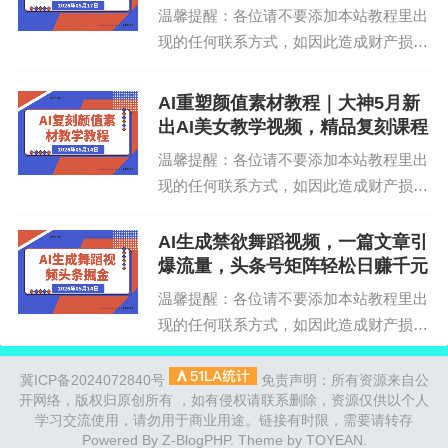
成与分层PSD导出、...
温馨提醒：各位请不要添加本站教程里出
现的任何联系方式，如因此造成财产损
失，由个人承担，本站不承担任何责任！
数据化产品逻辑5大流量入口精讲付费推
AI重塑颜值素材教程｜大神5月新
广综合玩法讲解优质承接页面设计可复制
出AI美女教学视频，精品复刻课程
爆款的打造电商学院让天...
温馨提醒：各位请不要添加本站教程里出
现的任何联系方式，如因此造成财产损
失，由个人承担，本站不承担任何责任！
课程介绍想做高颜值AI美女素材、人像写
AI生成禁欲舞蹈视频，一篇文章引
真、爆款短视频封面，却不会人物复刻、
爆流量，头条号矩阵轻松日赚千元
不会调颜值、不会控五...
温馨提醒：各位请不要添加本站教程里出
现的任何联系方式，如因此造成财产损
失，由个人承担，本站不承担任何责任！
项目介绍：今日头条大家想必都知道他是
冀ICP备2024072840号
免责声明：所有资源来自公
开网络，版权归原创所有 ，如有侵权请联系删除，资源仅供以个人
我国至今最火的一个新闻平台，如今的今
学习交流使用，请勿用于商业用途。链接有时限，需要请转存
日头条的平台规则也推出...
Powered By
Z-BlogPHP
. Theme by
TOYEAN
.