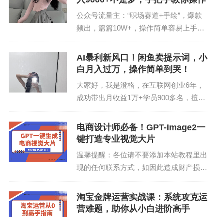
公众号流量主：“职场赛道+手绘”，爆款
频出，篇篇10W+，操作简单容易上手原
创澄格澄格笔记2025-09-22 11:30:50河北
手机阅读大家好，我是澄格，在互联网创
AI暴利新风口！闲鱼卖提示词，小
业6年，成功带出月收益1万+学员...
白月入过万，操作简单到哭！
大家好，我是澄格，在互联网创业6年，
成功带出月收益1万+学员900多名，擅长
知识变现与私域IP打造，每天都在输出有
价值的内容，喜欢的朋友，可以把我公众
电商设计师必备！GPT-Image2一
号设为星标，这样，每天就能收到各种各
键打造专业视觉大片
种的挣钱信息了...
温馨提醒：各位请不要添加本站教程里出
现的任何联系方式，如因此造成财产损
失，由个人承担，本站不承担任何责任！
课程简介本课程聚焦AI图像生成在商业设
淘宝金牌运营实战课：系统攻克运
计中的全场景实战应用。涵盖一键海报生
营难题，助你从小白进阶高手