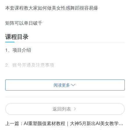
本套课程教大家如何做美女性感舞蹈很容易爆
矩阵可以单日破千
课程目录
1、项目介绍
2、账号开通及注意事项
3、AI视频制作流程
阅读更多
4、发布注意事项
返回列表
5、实操指南
上一篇：
AI重塑颜值素材教程｜大神5月新出AI美女教学视频，精品复刻课程
*提示：本文仅为课程介绍，不构成任何收益承诺，变现效