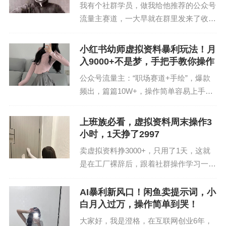
我有个社群学员，做我给他推荐的公众号
流量主赛道，一大早就在群里发来了收益
图，前天收益102，昨天又是191，两天
时间就轻轻松松在互联网挣了300块。而
小红书幼师虚拟资料暴利玩法！月
他每天用在上面的时间也就30分钟左右。
入9000+不是梦，手把手教你操作
他做的是表情...
公众号流量主：“职场赛道+手绘”，爆款
频出，篇篇10W+，操作简单容易上手原
创澄格澄格笔记2025-09-22 11:30:50河北
手机阅读大家好，我是澄格，在互联网创
上班族必看，虚拟资料周末操作3
业6年，成功带出月收益1万+学员...
小时，1天挣了2997
卖虚拟资料挣3000+，只用了1天，这就
是在工厂裸辞后，跟着社群操作学习一个
月的结果。并且这15天他已经到手1.36v
v。观看本文前，郑重提示：1、如果你是
AI暴利新风口！闲鱼卖提示词，小
新手零0基础，不要做免费的项目，因为
白月入过万，操作简单到哭！
你耗不起...
大家好，我是澄格，在互联网创业6年，