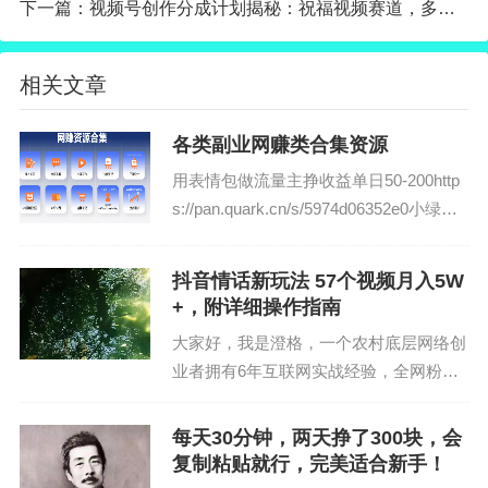
下一篇：
视频号创作分成计划揭秘：祝福视频赛道，多种玩法流量火爆变现快
果因人而异，需结合自身努力与实操，合理运用课程所学
内容，同时严格遵守平台相关规则与相关法律法规。*
相关文章
本文付费阅读内容 - 钻石会员免费
各类副业网赚类合集资源
打开「夸克APP」即可获取。
用表情包做流量主挣收益单日50-200http
链接：
https://pan.quark.cn/s/ec9f9c8e9a1e
s://pan.quark.cn/s/5974d06352e0小绿书
带货+流量主月入5000https://pan.quark.c
n/s/3747daf7...
抖音情话新玩法 57个视频月入5W
温馨提醒：各位请不要添加本站教程里出现的任何联系方式，
+，附详细操作指南
如因此造成财产损失，由个人承担，本站不承担任何责任！
大家好，我是澄格，一个农村底层网络创
业者拥有6年互联网实战经验，全网粉丝
数量6w+，累计带出过3500多名学员，其
中400多位学员达到了月收入2w+，如果
每天30分钟，两天挣了300块，会
你也想通过互联网挣钱，却很迷茫，没有
复制粘贴就行，完美适合新手！
项目没有方...