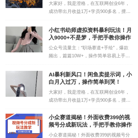
大家好，我是澄格，在互联网创业6年，
成功带出月收益1万+学员900多名，擅长
知识变现与私域IP打造，每天都在输出有
价值的内容，喜欢的朋友，可以关注我的
小红书幼师虚拟资料暴利玩法！月
公众号【澄格笔记】，这样，每天就能收
入9000+不是梦，手把手教你操作
到各种各种的挣...
公众号流量主：“职场赛道+手绘”，爆款
频出，篇篇10W+，操作简单容易上手原
创澄格澄格笔记2025-09-22 11:30:50河北
手机阅读大家好，我是澄格，在互联网创
AI暴利新风口！闲鱼卖提示词，小
业6年，成功带出月收益1万+学员...
白月入过万，操作简单到哭！
大家好，我是澄格，在互联网创业6年，
成功带出月收益1万+学员900多名，擅长
知识变现与私域IP打造，每天都在输出有
价值的内容，喜欢的朋友，可以把我公众
​小众赛道揭秘！外面收费399的视
号设为星标，这样，每天就能收到各种各
频号分成新玩法，手把手教你操作
种的挣钱信息了...
小众赛道揭秘！外面收费399的视频号分