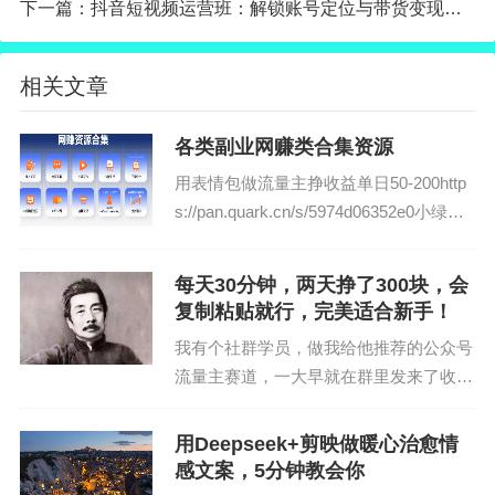
下一篇：
抖音短视频运营班：解锁账号定位与带货变现，系统掌握上热门涨粉
链接：
https://pan.quark.cn/s/2bb343cd1e4d
相关文章
温馨提醒：各位请不要添加本站教程里出现的任何联系方式，
如因此造成财产损失，由个人承担，本站不承担任何责任！
各类副业网赚类合集资源
用表情包做流量主挣收益单日50-200http
s://pan.quark.cn/s/5974d06352e0小绿书
带货+流量主月入5000https://pan.quark.c
n/s/3747daf7...
每天30分钟，两天挣了300块，会
复制粘贴就行，完美适合新手！
我有个社群学员，做我给他推荐的公众号
流量主赛道，一大早就在群里发来了收益
图，前天收益102，昨天又是191，两天
时间就轻轻松松在互联网挣了300块。而
用Deepseek+剪映做暖心治愈情
他每天用在上面的时间也就30分钟左右。
感文案，5分钟教会你
他做的是表情...