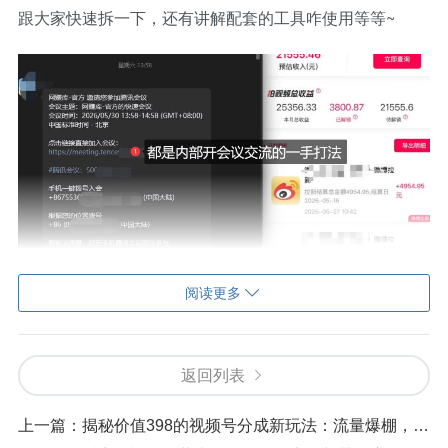
跟大家快速拆一下，还有讲解配套的工具咋使用等等~
阅读更多
*提示本文仅为介绍，不构成任何收益承诺，变现效果因人
而异，需结合自身努力与实操，合理运用所学内容，同时
严格遵守平台相关规则与相关法律法规*
返回列表
上一篇：
揭秘价值398的视频号分成新玩法：流量爆棚，日入200+轻松拿！
打开「夸克APP」即可获取。